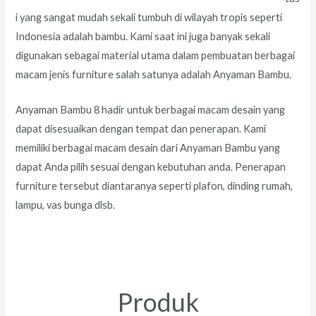
i yang sangat mudah sekali tumbuh di wilayah tropis seperti
Indonesia adalah bambu. Kami saat ini juga banyak sekali
digunakan sebagai material utama dalam pembuatan berbagai
macam jenis furniture salah satunya adalah Anyaman Bambu.
Anyaman Bambu 8 hadir untuk berbagai macam desain yang
dapat disesuaikan dengan tempat dan penerapan. Kami
memiliki berbagai macam desain dari Anyaman Bambu yang
dapat Anda pilih sesuai dengan kebutuhan anda. Penerapan
furniture tersebut diantaranya seperti plafon, dinding rumah,
lampu, vas bunga dlsb.
Produk