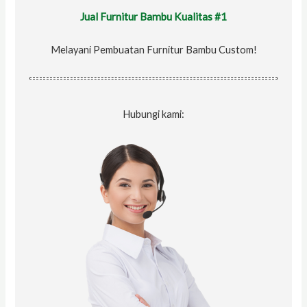
Jual Furnitur Bambu Kualitas #1
Melayani Pembuatan Furnitur Bambu Custom!
Hubungi kami: