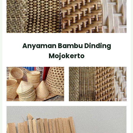
Anyaman Bambu Dinding
Mojokerto