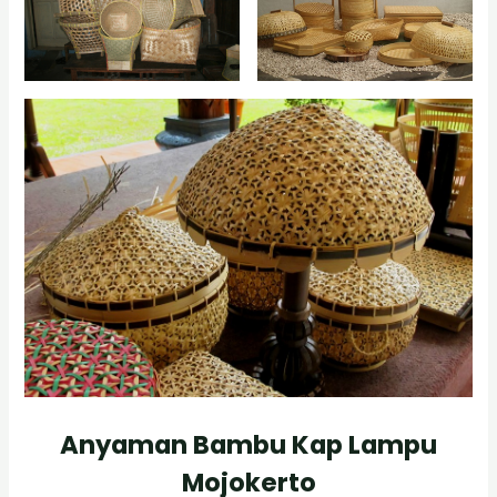
Anyaman Bambu Kap Lampu
Mojokerto