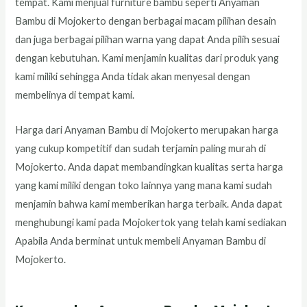
tempat. Kami menjual furniture bambu seperti Anyaman
Bambu di Mojokerto dengan berbagai macam pilihan desain
dan juga berbagai pilihan warna yang dapat Anda pilih sesuai
dengan kebutuhan. Kami menjamin kualitas dari produk yang
kami miliki sehingga Anda tidak akan menyesal dengan
membelinya di tempat kami.
Harga dari Anyaman Bambu di Mojokerto merupakan harga
yang cukup kompetitif dan sudah terjamin paling murah di
Mojokerto. Anda dapat membandingkan kualitas serta harga
yang kami miliki dengan toko lainnya yang mana kami sudah
menjamin bahwa kami memberikan harga terbaik. Anda dapat
menghubungi kami pada Mojokertok yang telah kami sediakan
Apabila Anda berminat untuk membeli Anyaman Bambu di
Mojokerto.