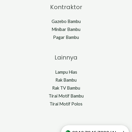
Kontraktor
Gazebo Bambu
Minibar Bambu
Pagar Bambu
Lainnya
Lampu Hias
Rak Bambu
Rak TV Bambu
Tirai Motif Bambu
Tirai Motif Polos