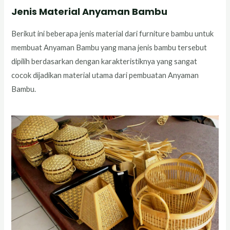
Jenis Material Anyaman Bambu
Berikut ini beberapa jenis material dari furniture bambu untuk
membuat Anyaman Bambu yang mana jenis bambu tersebut
dipilih berdasarkan dengan karakteristiknya yang sangat
cocok dijadikan material utama dari pembuatan Anyaman
Bambu.