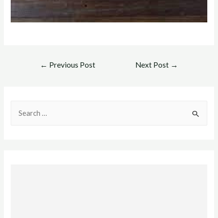
Post
←
Previous Post
Next Post
→
navigation
S
e
a
r
c
h
f
o