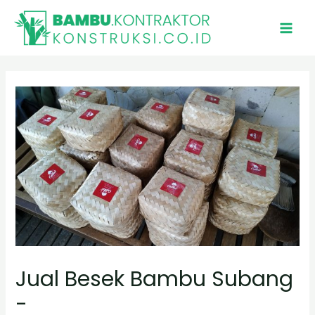
Skip
to
MAI
content
MEN
Jual Besek Bambu Subang
-