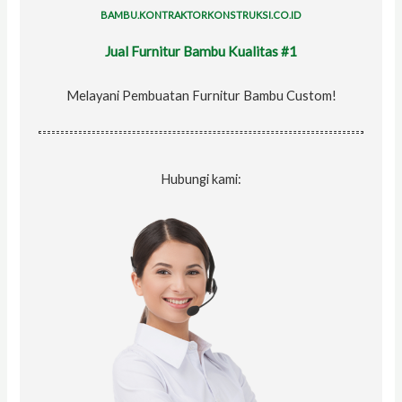
r
BAMBU.KONTRAKTORKONSTRUKSI.CO.ID
:
Jual Furnitur Bambu Kualitas #1
Melayani Pembuatan Furnitur Bambu Custom!
Hubungi kami: