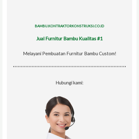
f
o
r
BAMBU.KONTRAKTORKONSTRUKSI.CO.ID
:
Jual Furnitur Bambu Kualitas #1
Melayani Pembuatan Furnitur Bambu Custom!
Hubungi kami: