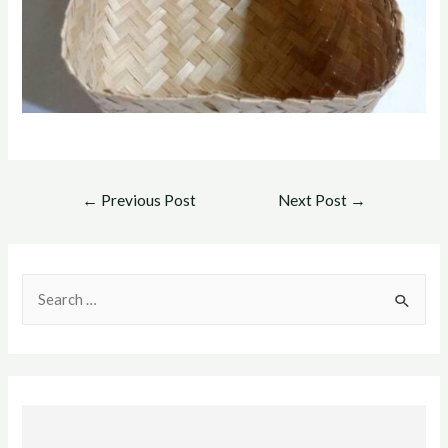
Post
←
Previous Post
Next Post
→
navigation
S
e
a
r
c
h